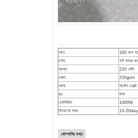
গঠন:
100 ভাগ পলে
বর্ণনা:
গদি কভার জন্
প্রস্থ:
220 সেমি
ওজন:
220gsm
বোনা:
সার্কেল ওয়েভ্ট
রঙ:
সাদা
এমসিকিউ:
1000M
বিতরণের সময়:
15-20day
কোম্পানির তথ্য