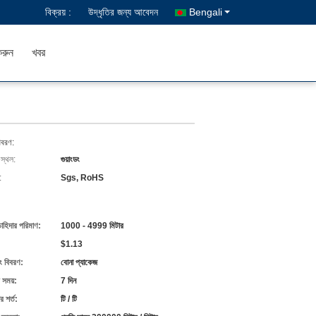
বিক্রয় :
উদ্ধৃতির জন্য আবেদন
Bengali
রুন
খবর
িবরণ:
 স্থল:
গুয়াংডং
:
Sgs, RoHS
চাহিদার পরিমাণ:
1000 - 4999 মিটার
$1.13
ং বিবরণ:
বোনা প্যাকেজ
 সময়:
7 দিন
 শর্ত:
টি / টি