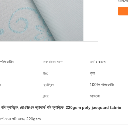
যোগানের 
লিয়েস্টার
সরবরাহের ধরণ:
অর্ডার করতে
রঙ:
ধূসর
ত
ফ্যাব্রিক:
100% পলিয়েস্টার
বন্দর:
গুয়াংঝো
দি ফ্যাব্রিক
,
রোএইচএস জ্যাকার্ড গদি ফ্যাব্রিক
,
220gsm poly jacquard fabric
র ওয়ার্প বোনা গদি কাপড় 220gsm