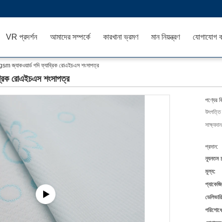
VR প্রদর্শন
আমাদের সম্পর্কে
কারখানা ভ্রমণ
মান নিয়ন্ত্রণ
যোগাযোগ ক
sm জ্যাকওয়ার্ড গদি ফ্যাব্রিক রোএইচএস শংসাপত্র
ব্রিক রোএইচএস শংসাপত্র
পণ্যের ব
উৎপত্তি
সাক্ষ্যদান
প্রদান:
ন্যূনতম 
মূল্য:
প্যাকেজি
ডেলিভারি
পরিশোধের